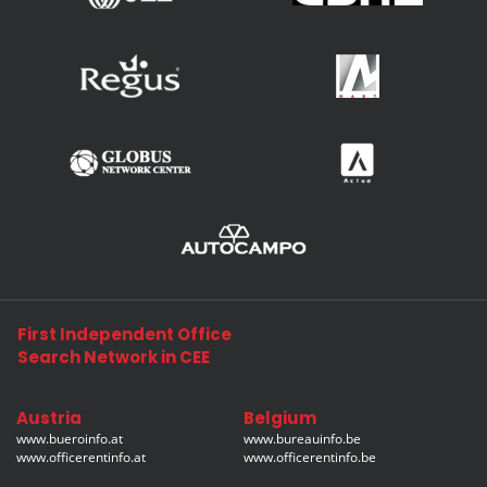
First Independent Office
Search Network in CEE
Austria
Belgium
www.bueroinfo.at
www.bureauinfo.be
www.officerentinfo.at
www.officerentinfo.be