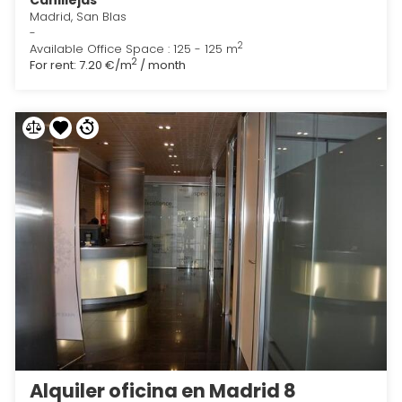
Canillejas
Madrid, San Blas
-
2
Available Office Space : 125 - 125 m
2
For rent:
7.20 €/m
/ month
Alquiler oficina en Madrid 8