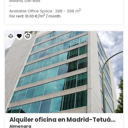
Madrid, San Blas
-
2
Available Office Space : 298 - 298 m
2
For rent:
10.00 €/m
/ month
Alquiler oficina en Madrid-Tetuán 5
Almenara