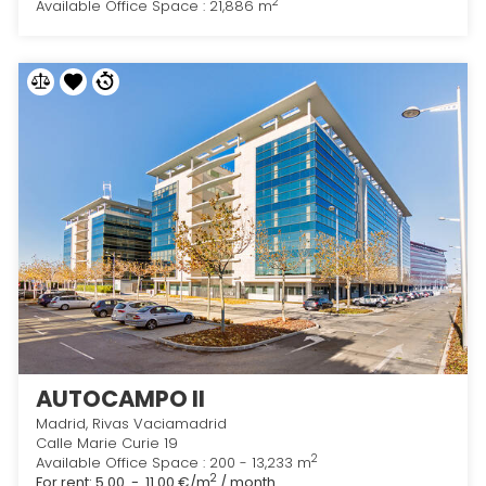
2
Available Office Space : 21,886 m
AUTOCAMPO II
Madrid, Rivas Vaciamadrid
Calle Marie Curie 19
2
Available Office Space : 200 - 13,233 m
2
For rent:
5.00 - 11.00 €/m
/ month