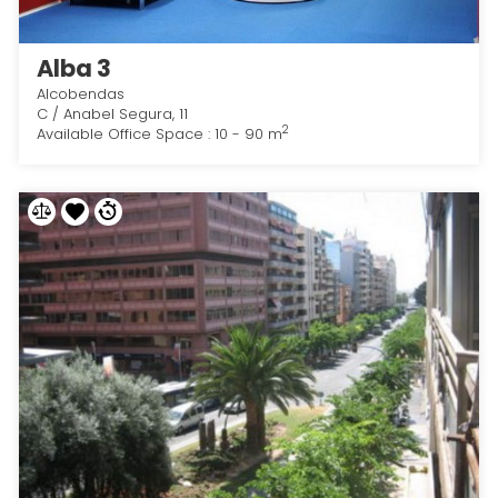
Alba 3
Alcobendas
C / Anabel Segura, 11
2
Available Office Space : 10 - 90 m