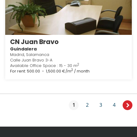
CN Juan Bravo
Guindalera
Madrid, Salamanca
Calle Juan Bravo 3-A
2
Available Office Space : 15 - 30 m
2
For rent:
500.00 - 1,500.00 €/m
/ month
1
2
3
4