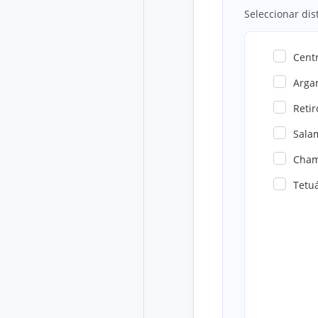
Seleccionar dis
Cent
Arga
Retir
Sala
Cham
Tetu