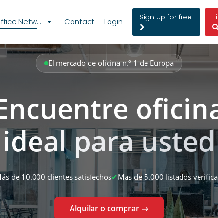
Sign up for free
F
fice Network
Contact
Login
El mercado de oficina n.º 1 de Europa
Encuentre oficin
ideal para usted
ás de 10.000 clientes satisfechos
✔
Más de 5.000 listados verific
Alquilar o comprar →