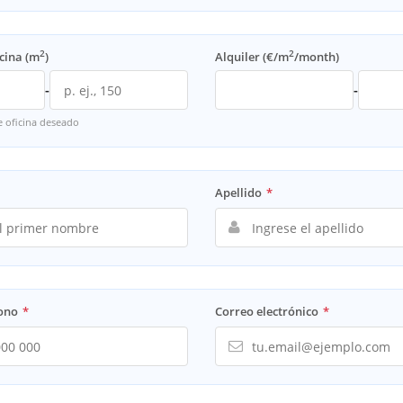
2
2
cina (m
)
Alquiler (€/m
/month)
-
-
e oficina deseado
Apellido
*
fono
*
Correo electrónico
*