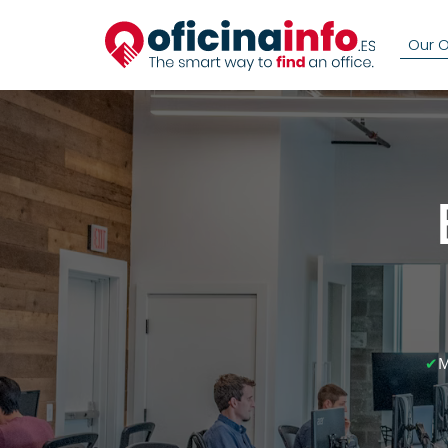
Our Of
✔
M