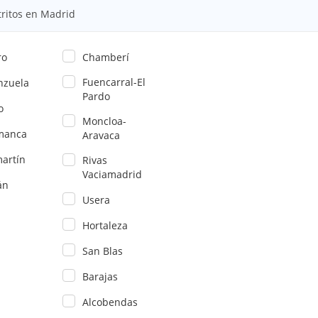
tritos en Madrid
ro
Chamberí
Fuencarral-El
nzuela
Pardo
o
Moncloa-
manca
Aravaca
artín
Rivas
Vaciamadrid
án
Usera
Hortaleza
San Blas
Barajas
Alcobendas