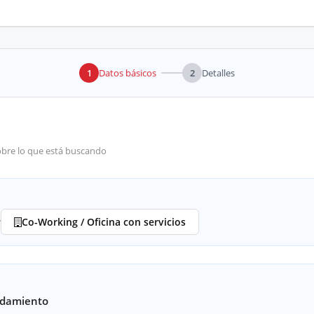
1
Datos básicos
2
Detalles
obre lo que está buscando
y
Co-Working / Oficina con servicios
ndamiento