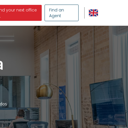
ind your next office
Find an
Agent
a
ados