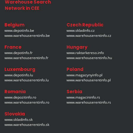
Warehouse Search
Network in CEE
Belgium
Czech Republic
www.depotinfo.be
www.skladinfo.cz
www.warehouserentinfo.be
www.warehouserentinfo.cz
France
Hungary
www.depotinfo.fr
www.raktarkereso.info
www.warehouserentinfo.fr
www.warehouserentinfo.hu
Luxembourg
Poland
www.depotinfo.lu
www.magazynyinfo.pl
www.warehouserentinfo.lu
www.warehouserentinfo.pl
Romania
Serbia
www.depozitinfo.ro
www.magacininfo.rs
www.warehouserentinfo.ro
www.warehouserentinfo.rs
Slovakia
www.skladinfo.sk
www.warehouserentinfo.sk