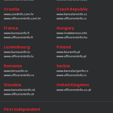
Croatia
Czech Republic
www.uredinfo.com.hr
www.kancelareinfo.cz
www.officerentinfo.com.hr
www.officerentinfo.cz
France
Hungary
www.bureauinfo.fr
www.irodakereso.info
www.officerentinfo.fr
www.officerentinfo.hu
Luxembourg
Poland
www.bureauinfo.lu
www.biurainfo.pl
www.officerentinfo.lu
www.officerentinfo.pl
Romania
Serbia
www.birouinfo.ro
www.kancelarijainfo.rs
www.officerentinfo.ro
www.officerentinfo.rs
Slovakia
United Kingdom
www.kancelarieinfo.sk
www.officerentinfo.co.uk
www.officerentinfo.sk
First Independent