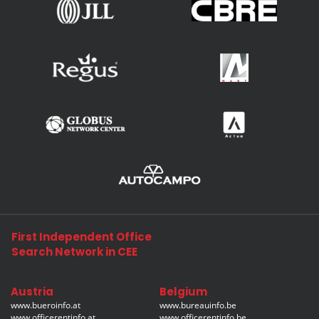
First Independent Office
Search Network in CEE
Austria
Belgium
www.bueroinfo.at
www.bureauinfo.be
www.officerentinfo.at
www.officerentinfo.be