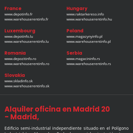
France
Hungary
www.depotinfo.fr
www.raktarkereso.info
www.warehouserentinfo.fr
www.warehouserentinfo.hu
Luxembourg
Poland
www.depotinfo.lu
www.magazynyinfo.pl
www.warehouserentinfo.lu
www.warehouserentinfo.pl
Romania
Serbia
www.depozitinfo.ro
www.magacininfo.rs
www.warehouserentinfo.ro
www.warehouserentinfo.rs
Slovakia
www.skladinfo.sk
www.warehouserentinfo.sk
Alquiler oficina en Madrid 20
- Madrid,
Edificio semi-industrial independiente situado en el Polígono