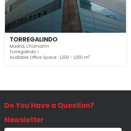
TORREGALINDO
Madrid, Chamartín
Torregalindo 1
2
Available Office Space : 1,200 - 1,200 m
Do You Have a Question?
Newsletter