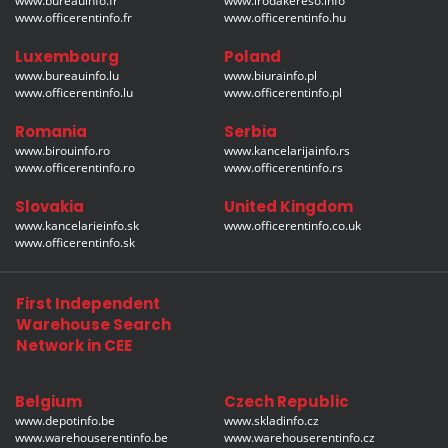
www.bureauinfo.fr
www.irodakereso.info
www.officerentinfo.fr
www.officerentinfo.hu
Luxembourg
Poland
www.bureauinfo.lu
www.biurainfo.pl
www.officerentinfo.lu
www.officerentinfo.pl
Romania
Serbia
www.birouinfo.ro
www.kancelarijainfo.rs
www.officerentinfo.ro
www.officerentinfo.rs
Slovakia
United Kingdom
www.kancelarieinfo.sk
www.officerentinfo.co.uk
www.officerentinfo.sk
First Independent
Warehouse Search
Network in CEE
Belgium
Czech Republic
www.depotinfo.be
www.skladinfo.cz
www.warehouserentinfo.be
www.warehouserentinfo.cz