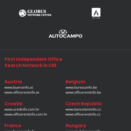
First Independent Office
Search Network in CEE
Austria
Belgium
www.bueroinfo.at
www.bureauinfo.be
www.officerentinfo.at
www.officerentinfo.be
Croatia
Czech Republic
www.uredinfo.com.hr
www.kancelareinfo.cz
www.officerentinfo.com.hr
www.officerentinfo.cz
France
Hungary