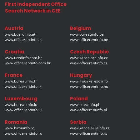
First Independent Office
Search Network in CEE
Austria
Belgium
www.bueroinfo.at
www.bureauinfo.be
www.officerentinfo.at
www.officerentinfo.be
Croatia
Czech Republic
www.uredinfo.com.hr
www.kancelareinfo.cz
www.officerentinfo.com.hr
www.officerentinfo.cz
France
Hungary
www.bureauinfo.fr
www.irodakereso.info
www.officerentinfo.fr
www.officerentinfo.hu
Luxembourg
Poland
www.bureauinfo.lu
www.biurainfo.pl
www.officerentinfo.lu
www.officerentinfo.pl
Romania
Serbia
www.birouinfo.ro
www.kancelarijainfo.rs
www.officerentinfo.ro
www.officerentinfo.rs