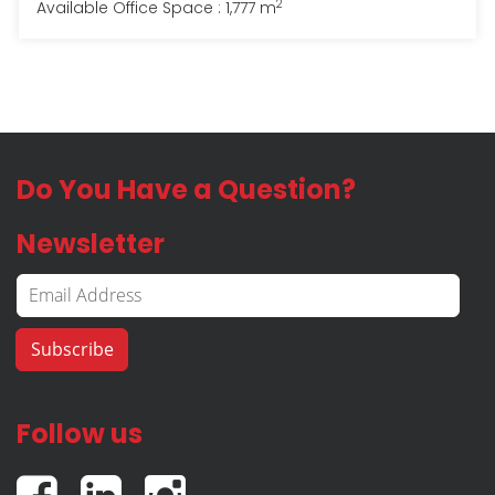
2
Available Office Space : 1,777 m
Do You Have a Question?
Newsletter
Follow us