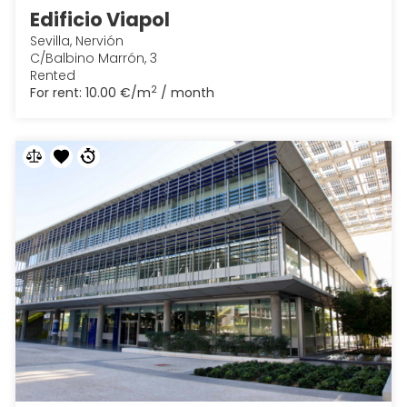
Edificio Viapol
Sevilla, Nervión
C/Balbino Marrón, 3
Rented
2
For rent:
10.00 €/m
/ month