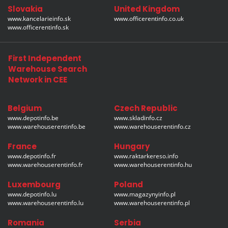
Slovakia
United Kingdom
www.kancelarieinfo.sk
www.officerentinfo.co.uk
www.officerentinfo.sk
First Independent
Warehouse Search
Network in CEE
Belgium
Czech Republic
www.depotinfo.be
www.skladinfo.cz
www.warehouserentinfo.be
www.warehouserentinfo.cz
France
Hungary
www.depotinfo.fr
www.raktarkereso.info
www.warehouserentinfo.fr
www.warehouserentinfo.hu
Luxembourg
Poland
www.depotinfo.lu
www.magazynyinfo.pl
www.warehouserentinfo.lu
www.warehouserentinfo.pl
Romania
Serbia