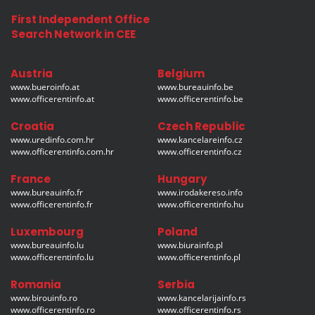
First Independent Office
Search Network in CEE
Austria
Belgium
www.bueroinfo.at
www.bureauinfo.be
www.officerentinfo.at
www.officerentinfo.be
Croatia
Czech Republic
www.uredinfo.com.hr
www.kancelareinfo.cz
www.officerentinfo.com.hr
www.officerentinfo.cz
France
Hungary
www.bureauinfo.fr
www.irodakereso.info
www.officerentinfo.fr
www.officerentinfo.hu
Luxembourg
Poland
www.bureauinfo.lu
www.biurainfo.pl
www.officerentinfo.lu
www.officerentinfo.pl
Romania
Serbia
www.birouinfo.ro
www.kancelarijainfo.rs
www.officerentinfo.ro
www.officerentinfo.rs