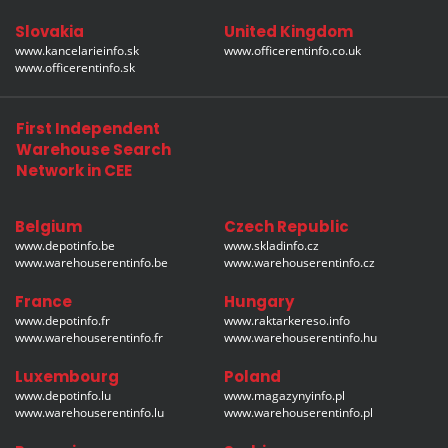
Slovakia
United Kingdom
www.kancelarieinfo.sk
www.officerentinfo.co.uk
www.officerentinfo.sk
First Independent
Warehouse Search
Network in CEE
Belgium
Czech Republic
www.depotinfo.be
www.skladinfo.cz
www.warehouserentinfo.be
www.warehouserentinfo.cz
France
Hungary
www.depotinfo.fr
www.raktarkereso.info
www.warehouserentinfo.fr
www.warehouserentinfo.hu
Luxembourg
Poland
www.depotinfo.lu
www.magazynyinfo.pl
www.warehouserentinfo.lu
www.warehouserentinfo.pl