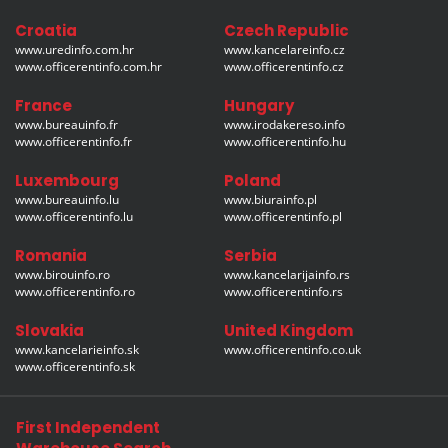
Croatia
Czech Republic
www.uredinfo.com.hr
www.kancelareinfo.cz
www.officerentinfo.com.hr
www.officerentinfo.cz
France
Hungary
www.bureauinfo.fr
www.irodakereso.info
www.officerentinfo.fr
www.officerentinfo.hu
Luxembourg
Poland
www.bureauinfo.lu
www.biurainfo.pl
www.officerentinfo.lu
www.officerentinfo.pl
Romania
Serbia
www.birouinfo.ro
www.kancelarijainfo.rs
www.officerentinfo.ro
www.officerentinfo.rs
Slovakia
United Kingdom
www.kancelarieinfo.sk
www.officerentinfo.co.uk
www.officerentinfo.sk
First Independent