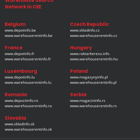
Warehouse Search
Network in CEE
Belgium
Czech Republic
www.depotinfo.be
www.skladinfo.cz
www.warehouserentinfo.be
www.warehouserentinfo.cz
France
Hungary
www.depotinfo.fr
www.raktarkereso.info
www.warehouserentinfo.fr
www.warehouserentinfo.hu
Luxembourg
Poland
www.depotinfo.lu
www.magazynyinfo.pl
www.warehouserentinfo.lu
www.warehouserentinfo.pl
Romania
Serbia
www.depozitinfo.ro
www.magacininfo.rs
www.warehouserentinfo.ro
www.warehouserentinfo.rs
Slovakia
www.skladinfo.sk
www.warehouserentinfo.sk