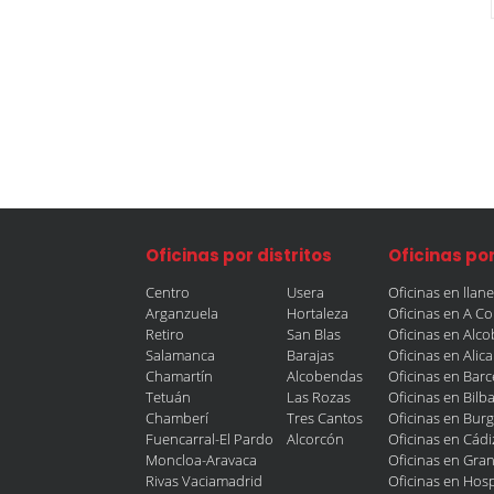
Oficinas por distritos
Oficinas po
Centro
Usera
Oficinas en llan
Arganzuela
Hortaleza
Oficinas en A C
Retiro
San Blas
Oficinas en Alc
Salamanca
Barajas
Oficinas en Alic
Chamartín
Alcobendas
Oficinas en Bar
Tetuán
Las Rozas
Oficinas en Bilb
Chamberí
Tres Cantos
Oficinas en Bur
Fuencarral-El Pardo
Alcorcón
Oficinas en Cádi
Moncloa-Aravaca
Oficinas en Gra
Rivas Vaciamadrid
Oficinas en Hosp