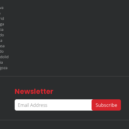
va
n
rid
aga
ia
edo
la
asa
edo
adolid
ia
agoza
Newsletter