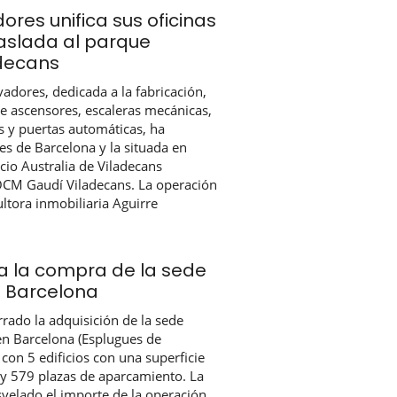
res unifica sus oficinas
raslada al parque
adecans
dores, dedicada a la fabricación,
e ascensores, escaleras mecánicas,
s y puertas automáticas, ha
les de Barcelona y la situada en
icio Australia de Viladecans
OCM Gaudí Viladecans. La operación
ltora inmobiliaria Aguirre
ra la compra de la sede
n Barcelona
rrado la adquisición de la sede
en Barcelona (Esplugues de
 con 5 edificios con una superficie
y 579 plazas de aparcamiento. La
svelado el importe de la operación.