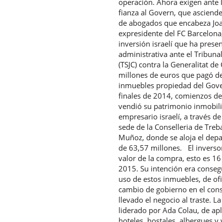
operación. Ahora exigen ante 
fianza al Govern, que asciend
de abogados que encabeza Joan
expresidente del FC Barcelona
inversión israelí que ha pre
administrativa ante el Tribuna
(TSJC) contra la Generalitat d
millones de euros que pagó de
inmuebles propiedad del Gove
finales de 2014, comienzos de
vendió su patrimonio inmobilia
empresario israelí, a través 
sede de la Conselleria de Treba
Muñoz, donde se aloja el dep
de 63,57 millones. El inverso
valor de la compra, esto es 16
2015. Su intención era conseg
uso de estos inmuebles, de of
cambio de gobierno en el cons
llevado el negocio al traste. 
liderado por Ada Colau, de apl
hoteles, hostales, albergues y 