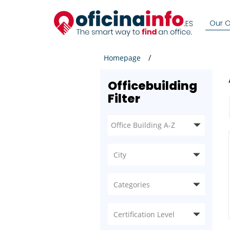
Our Of
Homepage
Officebuilding
Filter
City
Categories
Certification Level