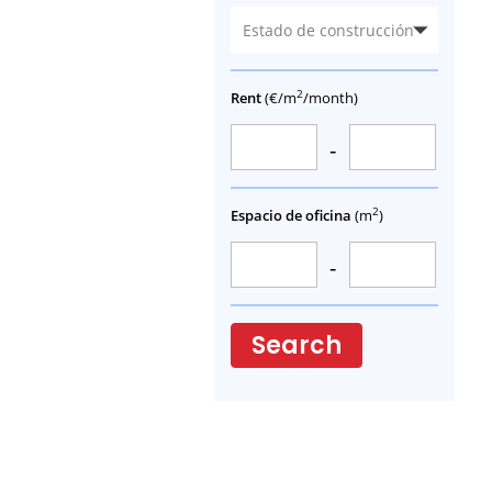
Estado de construcción
2
Rent
(€/m
/month)
-
2
Espacio de oficina
(m
)
-
Search