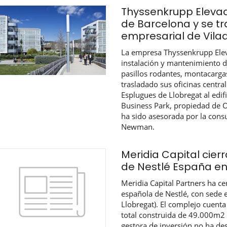
Thyssenkrupp Elevado
de Barcelona y se t
empresarial de Vil
La empresa Thyssenkrupp Eleva
instalación y mantenimiento d
pasillos rodantes, montacarga
trasladado sus oficinas centra
Esplugues de Llobregat al edif
Business Park, propiedad de 
ha sido asesorada por la consu
Newman.
Meridia Capital cier
de Nestlé España e
Meridia Capital Partners ha ce
española de Nestlé, con sede 
Llobregat). El complejo cuenta
total construida de 49.000m2 
gestora de inversión no ha de