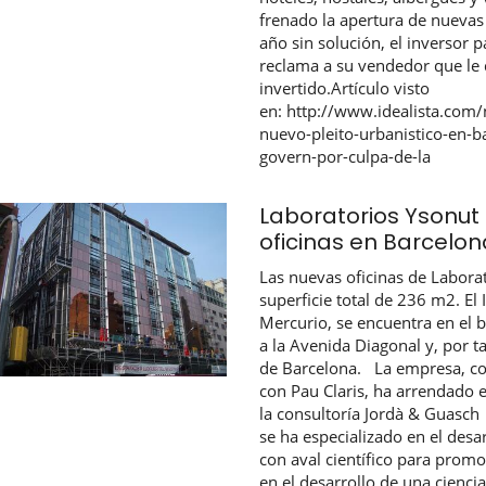
frenado la apertura de nueva
año sin solución, el inversor p
reclama a su vendedor que le 
invertido.Artículo visto
en: http://www.idealista.com
nuevo-pleito-urbanistico-en-b
govern-por-culpa-de-la
Laboratorios Ysonut
oficinas en Barcelon
Las nuevas oficinas de Labora
superficie total de 236 m2. El
Mercurio, se encuentra en el b
a la Avenida Diagonal y, por t
de Barcelona. La empresa, con
con Pau Claris, ha arrendado 
la consultoría Jordà & Guasc
se ha especializado en el desa
con aval científico para promov
en el desarrollo de una ciencia