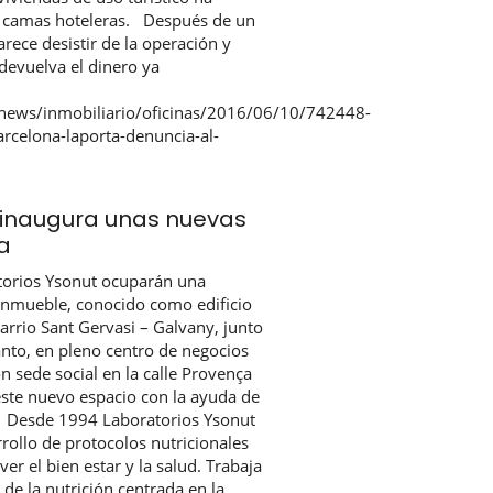
s camas hoteleras. Después de un
arece desistir de la operación y
devuelva el dinero ya
/news/inmobiliario/oficinas/2016/06/10/742448-
arcelona-laporta-denuncia-al-
 inaugura unas nuevas
a
torios Ysonut ocuparán una
 Inmueble, conocido como edificio
arrio Sant Gervasi – Galvany, junto
anto, en pleno centro de negocios
 sede social en la calle Provença
este nuevo espacio con la ayuda de
h Desde 1994 Laboratorios Ysonut
rrollo de protocolos nutricionales
er el bien estar y la salud. Trabaja
 de la nutrición centrada en la