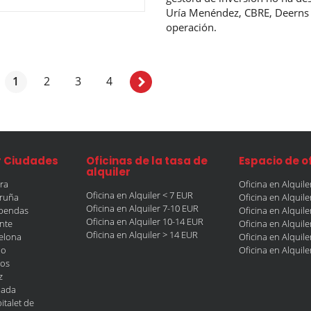
Uría Menéndez, CBRE, Deerns 
operación.
1
2
3
4
r Ciudades
Oficinas de la tasa de
Espacio de o
alquiler
era
Oficina en Alquil
Oficina en Alquiler < 7 EUR
oruña
Oficina en Alquil
Oficina en Alquiler 7-10 EUR
obendas
Oficina en Alquil
Oficina en Alquiler 10-14 EUR
ante
Oficina en Alquil
Oficina en Alquiler > 14 EUR
celona
Oficina en Alquil
ao
Oficina en Alquil
gos
z
nada
italet de