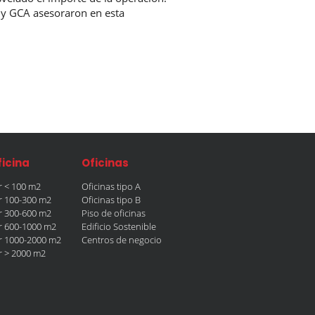
y GCA asesoraron en esta
ficina
Oficinas
er < 100 m2
Oficinas tipo A
er 100-300 m2
Oficinas tipo B
er 300-600 m2
Piso de oficinas
er 600-1000 m2
Edificio Sostenible
er 1000-2000 m2
Centros de negocio
er > 2000 m2