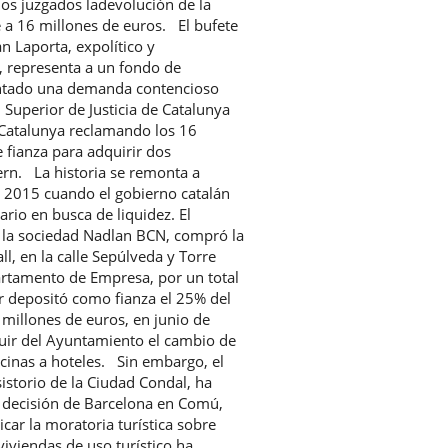
los juzgados ladevolución de la
e a 16 millones de euros. El bufete
 Laporta, expolítico y
, representa a un fondo de
sentado una demanda contencioso
l Superior de Justicia de Catalunya
e Catalunya reclamando los 16
 fianza para adquirir dos
rn. La historia se remonta a
 2015 cuando el gobierno catalán
rio en busca de liquidez. El
de la sociedad Nadlan BCN, compró la
ll, en la calle Sepúlveda y Torre
artamento de Empresa, por un total
r depositó como fianza el 25% del
 millones de euros, en junio de
uir del Ayuntamiento el cambio de
icinas a hoteles. Sin embargo, el
istorio de la Ciudad Condal, ha
La decisión de Barcelona en Comú,
icar la moratoria turística sobre
viviendas de uso turístico ha