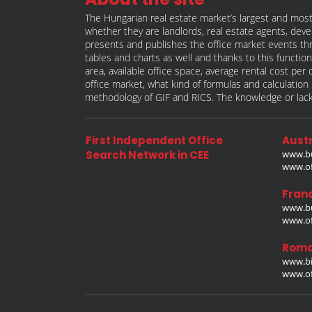
The Hungarian real estate market’s largest and most
whether they are landlords, real estate agents, deve
presents and publishes the office market events thro
tables and charts as well and thanks to this function 
area, available office space, average rental cost per
office market, what kind of formulas and calculati
methodology of GIF and RICS. The knowledge or lack 
First Independent Office
Austr
Search Network in CEE
www.bu
www.off
Fran
www.bu
www.off
Roma
www.bi
www.off