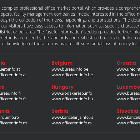
 complex professional office market portal, which provides a comprehens
lopers, facility management companies, media interested in the office mar
ugh the collection of the news, happenings and transactions. The detail
our visitors have easy access to information such as: specific characteris
 district or per area. The “useful information” section provides further in
on methods are used by the landlords and real estate brokers to define
of knowledge of these terms may result substantial loss of money for bo
ia
Belgium
Croatia
eroinfo.at
www.bureauinfo.be
www.uredinf
icerentinfo.at
www.officerentinfo.be
www.officer
ce
Hungary
Luxembo
reauinfo.fr
www.irodakereso.info
www.bureaui
icerentinfo.fr
www.officerentinfo.hu
www.officere
nia
Serbia
Slovakia
rouinfo.ro
www.kancelarijainfo.rs
www.kancela
icerentinfo.ro
www.officerentinfo.rs
www.officere