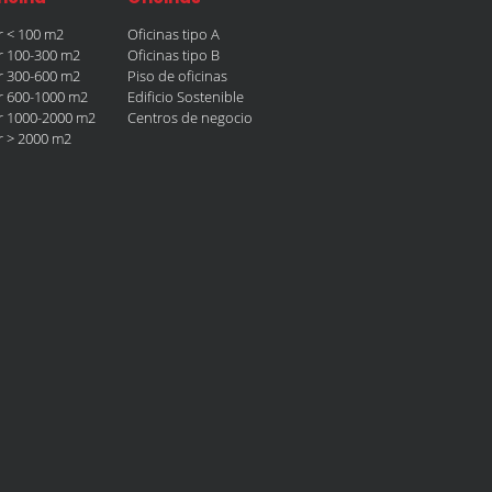
er < 100 m2
Oficinas tipo A
er 100-300 m2
Oficinas tipo B
er 300-600 m2
Piso de oficinas
er 600-1000 m2
Edificio Sostenible
er 1000-2000 m2
Centros de negocio
er > 2000 m2