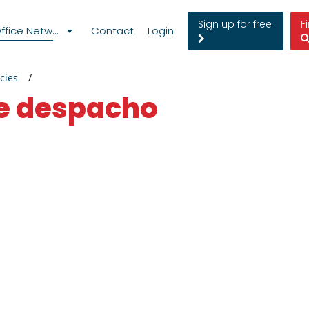
Sign up for free
F
fice Network
Contact
Login
cies
te despacho