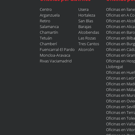
Centro
Usera
Oficinas en llan
Arganzuela
Hortaleza
Oficinas en A C
Retiro
San Blas
Oficinas en Alc
Salamanca
Barajas
Oficinas en Alic
Chamartín
Alcobendas
Oficinas en Bar
Tetuán
Las Rozas
Oficinas en Bilb
Chamberí
Tres Cantos
Oficinas en Bur
Fuencarral-El Pardo
Alcorcón
Oficinas en Cádi
Moncloa-Aravaca
Oficinas en Gra
Rivas Vaciamadrid
Oficinas en Hosp
Llobregat
Oficinas en Huel
Oficinas en Leó
Oficinas en Mad
Oficinas en Mál
Oficinas en Murc
Oficinas en Ovi
Oficinas en Sevil
Oficinas en Terr
Oficinas en Tol
Oficinas en Vall
Oficinas en Vitor