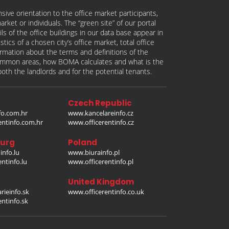
ive orientation to the office market participants,
ket or individuals. The “green site” of our portal
s of the office buildings in our data base appear in
tics of a chosen city’s office market, total office
formation about the terms and definitions of the
 common areas, how BOMA calculates and what is the
th the landlords and for the potential tenants.
Czech Republic
o.com.hr
www.kancelareinfo.cz
entinfo.com.hr
www.officerentinfo.cz
urg
Poland
nfo.lu
www.biurainfo.pl
ntinfo.lu
www.officerentinfo.pl
United Kingdom
rieinfo.sk
www.officerentinfo.co.uk
ntinfo.sk