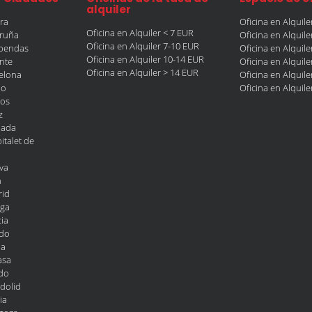
alquiler
era
Oficina en Alquil
Oficina en Alquiler < 7 EUR
oruña
Oficina en Alquil
Oficina en Alquiler 7-10 EUR
obendas
Oficina en Alquil
Oficina en Alquiler 10-14 EUR
ante
Oficina en Alquil
Oficina en Alquiler > 14 EUR
celona
Oficina en Alquil
ao
Oficina en Alquil
gos
z
nada
italet de
va
n
rid
aga
ia
edo
la
asa
edo
adolid
ia