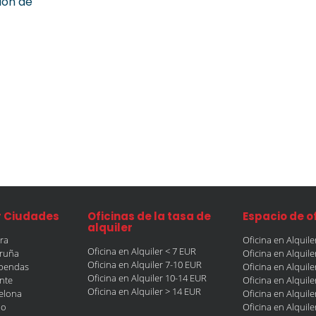
ión de
r Ciudades
Oficinas de la tasa de
Espacio de o
alquiler
era
Oficina en Alquil
Oficina en Alquiler < 7 EUR
oruña
Oficina en Alquil
Oficina en Alquiler 7-10 EUR
obendas
Oficina en Alquil
Oficina en Alquiler 10-14 EUR
ante
Oficina en Alquil
Oficina en Alquiler > 14 EUR
celona
Oficina en Alquil
ao
Oficina en Alquil