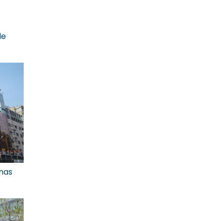
de
unas