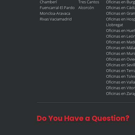
Chamberí
Tres Cantos
Oficinas en Bur
Fuencarral-El Pardo
Alcorcón
Oficinas en Cádi
Moncloa-Aravaca
Oficinas en Gra
Rivas Vaciamadrid
Oficinas en Hosp
Llobregat
Oficinas en Huel
Oficinas en Leó
Oficinas en Mad
Oficinas en Mál
Oficinas en Murc
Oficinas en Ovi
Oficinas en Sevil
Oficinas en Terr
Oficinas en Tol
Oficinas en Vall
Oficinas en Vitor
Oficinas en Zar
Do You Have a Question?