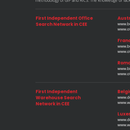
methodology of GIF and RICS. The knowledge or lack 
First Independent Office
Austr
Search Network in CEE
www.bu
www.off
Fran
www.bu
www.off
Roma
www.bi
www.off
First Independent
Belg
Warehouse Search
www.de
www.wa
Network in CEE
Luxe
www.de
www.wa