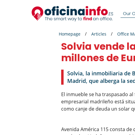
Our Of
Homepage
Articles
Office M
Solvia vende l
millones de Eu
Solvia, la inmobiliaria d
Madrid, que alberga la se
El inmueble se ha traspasado al
empresarial madrileño está situa
como canje de deuda un solar que
Avenida América 115 consta de ci