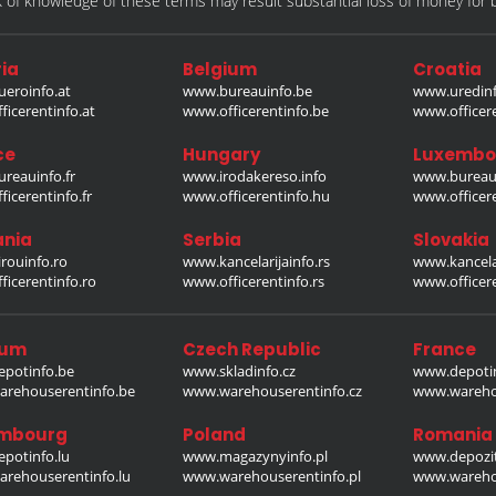
of knowledge of these terms may result substantial loss of money for bo
ia
Belgium
Croatia
eroinfo.at
www.bureauinfo.be
www.uredinf
icerentinfo.at
www.officerentinfo.be
www.officer
ce
Hungary
Luxembo
reauinfo.fr
www.irodakereso.info
www.bureaui
icerentinfo.fr
www.officerentinfo.hu
www.officere
nia
Serbia
Slovakia
rouinfo.ro
www.kancelarijainfo.rs
www.kancela
icerentinfo.ro
www.officerentinfo.rs
www.officere
ium
Czech Republic
France
potinfo.be
www.skladinfo.cz
www.depotin
rehouserentinfo.be
www.warehouserentinfo.cz
www.warehou
mbourg
Poland
Romania
potinfo.lu
www.magazynyinfo.pl
www.depozit
rehouserentinfo.lu
www.warehouserentinfo.pl
www.warehou