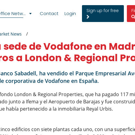
Sign up for free
F
fice Network
Contact
Login
arket News
a sede de Vodafone en Madri
ros a London & Regional Pr
e Banco Sabadell, ha vendido el Parque Empresarial A
de corporativa de Vodafone en España.
 fondo London & Regional Properties, que ha pagado 117 mi
do junto a Ifema y el Aeropuerto de Barajas y fue construid
 había pertenecido a la inmobiliaria Reyal Urbis.
nco edificios con siete plantas cada uno, con una superfici