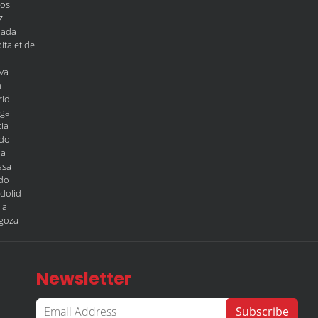
gos
z
nada
italet de
va
n
rid
aga
ia
edo
la
asa
edo
adolid
ia
agoza
Newsletter