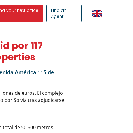
ind your next office
Find an
Agent
d por 117
operties
venida América 115 de
llones de euros. El complejo
o por Solvia tras adjudicarse
e total de 50.600 metros