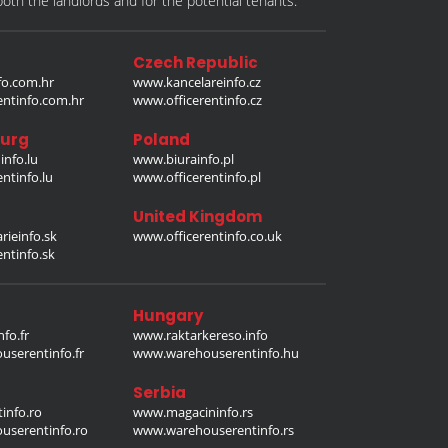
th the landlords and for the potential tenants.
Czech Republic
o.com.hr
www.kancelareinfo.cz
entinfo.com.hr
www.officerentinfo.cz
urg
Poland
nfo.lu
www.biurainfo.pl
ntinfo.lu
www.officerentinfo.pl
United Kingdom
rieinfo.sk
www.officerentinfo.co.uk
ntinfo.sk
Hungary
fo.fr
www.raktarkereso.info
serentinfo.fr
www.warehouserentinfo.hu
Serbia
info.ro
www.magacininfo.rs
serentinfo.ro
www.warehouserentinfo.rs