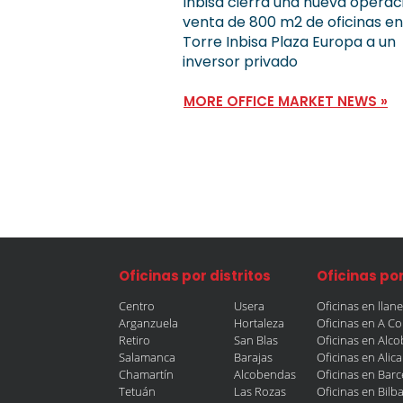
Inbisa cierra una nueva operac
venta de 800 m2 de oficinas en
Torre Inbisa Plaza Europa a un
inversor privado
MORE OFFICE MARKET NEWS »
Oficinas por distritos
Oficinas po
Centro
Usera
Oficinas en llan
Arganzuela
Hortaleza
Oficinas en A C
Retiro
San Blas
Oficinas en Alc
Salamanca
Barajas
Oficinas en Alic
Chamartín
Alcobendas
Oficinas en Bar
Tetuán
Las Rozas
Oficinas en Bilb