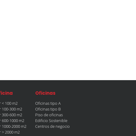
ficina
Oficinas
er < 100 m2
Oficinas tipo A
er 100-300 m2
Oficinas tipo B
er 300-600 m2
Piso de oficinas
er 600-1000 m2
Edificio Sostenible
er 1000-2000 m2
Centros de negocio
er > 2000 m2