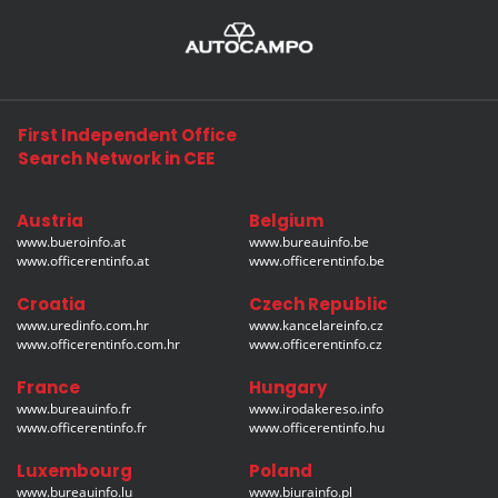
First Independent Office
Search Network in CEE
Austria
Belgium
www.bueroinfo.at
www.bureauinfo.be
www.officerentinfo.at
www.officerentinfo.be
Croatia
Czech Republic
www.uredinfo.com.hr
www.kancelareinfo.cz
www.officerentinfo.com.hr
www.officerentinfo.cz
France
Hungary
www.bureauinfo.fr
www.irodakereso.info
www.officerentinfo.fr
www.officerentinfo.hu
Luxembourg
Poland
www.bureauinfo.lu
www.biurainfo.pl