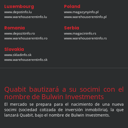
Luxembourg
Poland
www.depotinfo.lu
www.magazynyinfo.pl
www.warehouserentinfo.lu
www.warehouserentinfo.pl
Romania
Serbia
www.depozitinfo.ro
www.magacininfo.rs
www.warehouserentinfo.ro
www.warehouserentinfo.rs
Slovakia
www.skladinfo.sk
www.warehouserentinfo.sk
Quabit bautizará a su socimi con el
nombre de Bulwin Investments
El mercado se prepara para el nacimiento de una nueva
socimi (sociedad cotizada de inversión inmobiliria), la que
lanzará Quabit, bajo el nombre de Bulwin Investments.