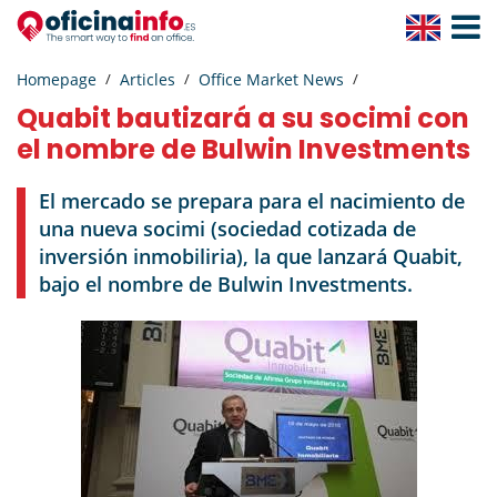
Toggle
Navigat
Homepage
Articles
Office Market News
Quabit bautizará a su socimi con
el nombre de Bulwin Investments
El mercado se prepara para el nacimiento de
una nueva socimi (sociedad cotizada de
inversión inmobiliria), la que lanzará Quabit,
bajo el nombre de Bulwin Investments.