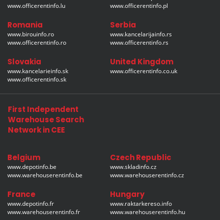
www.officerentinfo.lu
www.officerentinfo.pl
Romania
Serbia
www.birouinfo.ro
www.kancelarijainfo.rs
www.officerentinfo.ro
www.officerentinfo.rs
Slovakia
United Kingdom
www.kancelarieinfo.sk
www.officerentinfo.co.uk
www.officerentinfo.sk
First Independent
Warehouse Search
Network in CEE
Belgium
Czech Republic
www.depotinfo.be
www.skladinfo.cz
www.warehouserentinfo.be
www.warehouserentinfo.cz
France
Hungary
www.depotinfo.fr
www.raktarkereso.info
www.warehouserentinfo.fr
www.warehouserentinfo.hu