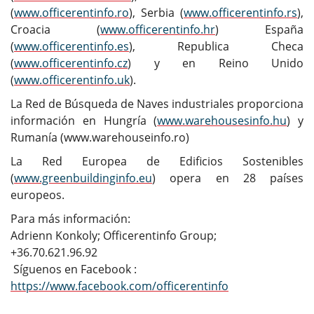
(
www.officerentinfo.ro
), Serbia (
www.officerentinfo.rs
),
Croacia (
www.officerentinfo.hr
) España
(
www.officerentinfo.es
), Republica Checa
(
www.officerentinfo.cz
) y en Reino Unido
(
www.officerentinfo.uk
).
La Red de Búsqueda de Naves industriales proporciona
información en Hungría (
www.warehousesinfo.hu
) y
Rumanía (www.warehouseinfo.ro)
La Red Europea de Edificios Sostenibles
(
www.greenbuildinginfo.eu
) opera en 28 países
europeos.
Para más información:
Adrienn Konkoly; Officerentinfo Group;
+36.70.621.96.92
Síguenos en Facebook :
https://www.facebook.com/officerentinfo