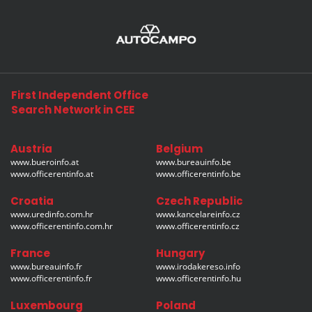
First Independent Office
Search Network in CEE
Austria
Belgium
www.bueroinfo.at
www.bureauinfo.be
www.officerentinfo.at
www.officerentinfo.be
Croatia
Czech Republic
www.uredinfo.com.hr
www.kancelareinfo.cz
www.officerentinfo.com.hr
www.officerentinfo.cz
France
Hungary
www.bureauinfo.fr
www.irodakereso.info
www.officerentinfo.fr
www.officerentinfo.hu
Luxembourg
Poland