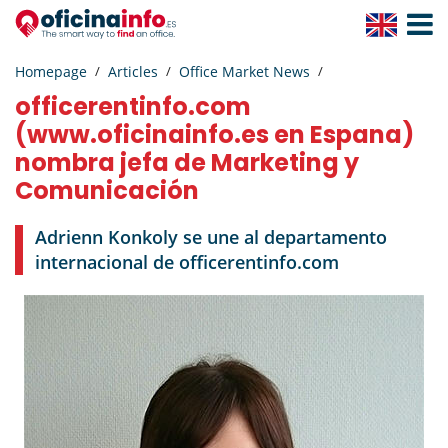
Toggle
Navigat
Homepage
Articles
Office Market News
officerentinfo.com
(www.oficinainfo.es en Espana)
nombra jefa de Marketing y
Comunicación
Adrienn Konkoly se une al departamento
internacional de officerentinfo.com