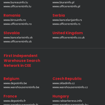
www.bureauinfo.lu
www.biurainfo.pl
www.officerentinfo.lu
www.officerentinfo.pl
Romania
Serbia
www.birouinfo.ro
www.kancelarijainfo.rs
www.officerentinfo.ro
www.officerentinfo.rs
Slovakia
United Kingdom
www.kancelarieinfo.sk
www.officerentinfo.co.uk
www.officerentinfo.sk
First Independent
Warehouse Search
Network in CEE
Belgium
Czech Republic
www.depotinfo.be
www.skladinfo.cz
www.warehouserentinfo.be
www.warehouserentinfo.cz
France
Hungary
www.depotinfo.fr
www.raktarkereso.info
www.warehouserentinfo.fr
www.warehouserentinfo.hu