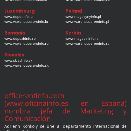
Luxembourg
Poland
www.depotinfo.lu
www.magazynyinfo.pl
www.warehouserentinfo.lu
www.warehouserentinfo.pl
Romania
Serbia
www.depozitinfo.ro
www.magacininfo.rs
www.warehouserentinfo.ro
www.warehouserentinfo.rs
Slovakia
www.skladinfo.sk
www.warehouserentinfo.sk
officerentinfo.com
(www.oficinainfo.es en Espana)
nombra jefa de Marketing y
Comunicación
Adrienn Konkoly se une al departamento internacional de