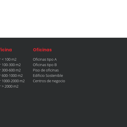
ficina
Oficinas
er < 100 m2
Oficinas tipo A
er 100-300 m2
Oficinas tipo B
er 300-600 m2
Piso de oficinas
er 600-1000 m2
Edificio Sostenible
er 1000-2000 m2
Centros de negocio
er > 2000 m2