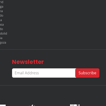
rid
aga
ia
edo
la
asa
edo
adolid
ia
agoza
Newsletter