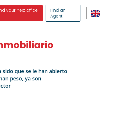
ind your next office
Find an
Agent
nmobiliario
 sido que se le han abierto
oman peso, ya son
ector