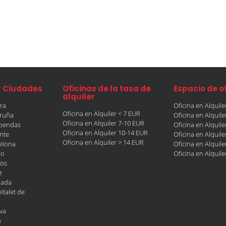
r Ciudades
Oficinas de la tasa de
Espacio de o
alquiler
era
Oficina en Alquil
Oficina en Alquiler < 7 EUR
oruña
Oficina en Alquil
Oficina en Alquiler 7-10 EUR
obendas
Oficina en Alquil
Oficina en Alquiler 10-14 EUR
ante
Oficina en Alquil
Oficina en Alquiler > 14 EUR
celona
Oficina en Alquil
ao
Oficina en Alquil
gos
z
nada
italet de
va
n