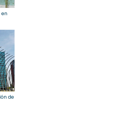
 en
ión de