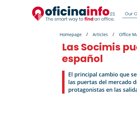
Our Of
Homepage
Articles
Office M
Las Socimis p
español
El principal cambio que s
las puertas del mercado de
protagonistas en las salid