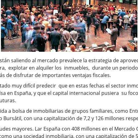
tán saliendo al mercado prevalece la estrategia de aprovech
a, explotar en alquiler los inmuebles, durante un periodo
s de disfrutar de importantes ventajas fiscales.
ado muy difícil predecir que en estas fechas el sector inmo
sa en España, y que el capital internacional pusiera su foco
uturas.
ida a bolsa de inmobiliarias de grupos familiares, como E
o Bursátil, con una capitalización de 7,2 y 126 millones res
tudes mayores. Lar España con 408 millones en el Mercado 
omo una sociedad inmobiliaria, con una capitalización de 56