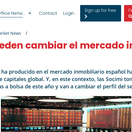
Sign up for free
F
fice Network
Contact
Login
arket News
ueden cambiar el mercado i
e ha producido en el mercado inmobiliario español ha
 capitales global. Y, en este contexto, las Socimi t
as a bolsa de este año y van a cambiar el perfil del s