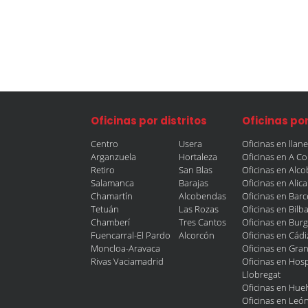
Oficinas por distritos
Oficinas po
Centro
Usera
Oficinas en llan
Arganzuela
Hortaleza
Oficinas en A C
Retiro
San Blas
Oficinas en Alc
Salamanca
Barajas
Oficinas en Alic
Chamartín
Alcobendas
Oficinas en Bar
Tetuán
Las Rozas
Oficinas en Bilb
Chamberí
Tres Cantos
Oficinas en Bur
Fuencarral-El Pardo
Alcorcón
Oficinas en Cádi
Moncloa-Aravaca
Oficinas en Gra
Rivas Vaciamadrid
Oficinas en Hosp
Llobregat
Oficinas en Huel
Oficinas en Leó