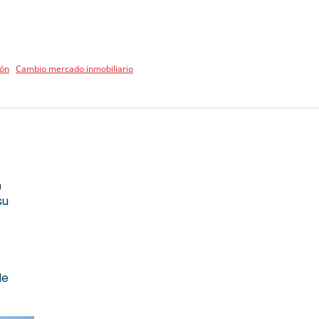
ión
Cambio mercado inmobiliario
n
su
de