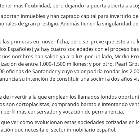
ener más flexibilidad, pero dejando la puerta abierta a aco
aportan inmuebles y han captado capital para invertirlo de
ionales de gran prestigio. Además tienen la singularidad 
o las primeras en mover ficha, pero se prevé que este año
dos Españoles) ya hay cuatro sociedades con el proceso ba
ios nombres han salido ya a la luz: por un lado, Merlin Prop
lización de entre 1.000-1.500 millones; y por otro, Pearl G
00 oficinas de Santander y cuyo valor podría rondar los 2.00
nuncia su intención de constituir una socimi a dos años vi
e de invertir a la que emplean los llamados fondos oportun
stos son cortoplacistas, comprando barato e intentando ven
 un perfil más conservador y vocación de permanencia.
 que ver cómo evolucionan estas sociedades cotizadas en l
ción que necesita el sector inmobiliario español.