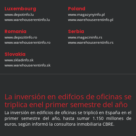
Luxembourg
Poland
www.depotinfo.lu
www.magazynyinfo.pl
www.warehouserentinfo.lu
www.warehouserentinfo.pl
Romania
Serbia
www.depozitinfo.ro
www.magacininfo.rs
www.warehouserentinfo.ro
www.warehouserentinfo.rs
Slovakia
www.skladinfo.sk
www.warehouserentinfo.sk
La inversión en edifcios de oficinas se
triplica enel primer semestre del año
La inversión en edificios de oficinas se triplicó en España en el
primer semestre del año, hasta sumar 1.150 millones de
euros, según informó la consultora inmobiliaria CBRE.