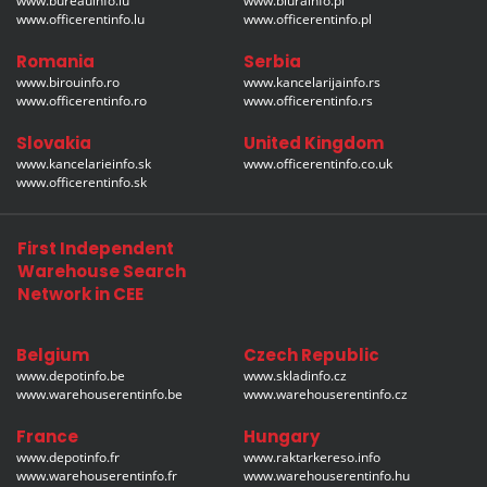
www.bureauinfo.lu
www.biurainfo.pl
www.officerentinfo.lu
www.officerentinfo.pl
Romania
Serbia
www.birouinfo.ro
www.kancelarijainfo.rs
www.officerentinfo.ro
www.officerentinfo.rs
Slovakia
United Kingdom
www.kancelarieinfo.sk
www.officerentinfo.co.uk
www.officerentinfo.sk
First Independent
Warehouse Search
Network in CEE
Belgium
Czech Republic
www.depotinfo.be
www.skladinfo.cz
www.warehouserentinfo.be
www.warehouserentinfo.cz
France
Hungary
www.depotinfo.fr
www.raktarkereso.info
www.warehouserentinfo.fr
www.warehouserentinfo.hu