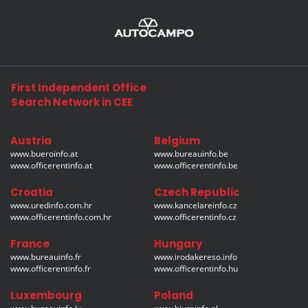
First Independent Office
Search Network in CEE
Austria
Belgium
www.bueroinfo.at
www.bureauinfo.be
www.officerentinfo.at
www.officerentinfo.be
Croatia
Czech Republic
www.uredinfo.com.hr
www.kancelareinfo.cz
www.officerentinfo.com.hr
www.officerentinfo.cz
France
Hungary
www.bureauinfo.fr
www.irodakereso.info
www.officerentinfo.fr
www.officerentinfo.hu
Luxembourg
Poland