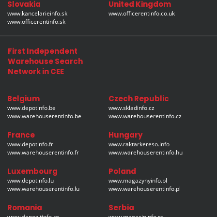
Slovakia
United Kingdom
www.kancelarieinfo.sk
www.officerentinfo.co.uk
www.officerentinfo.sk
First Independent
Warehouse Search
Network in CEE
Belgium
Czech Republic
www.depotinfo.be
www.skladinfo.cz
www.warehouserentinfo.be
www.warehouserentinfo.cz
France
Hungary
www.depotinfo.fr
www.raktarkereso.info
www.warehouserentinfo.fr
www.warehouserentinfo.hu
Luxembourg
Poland
www.depotinfo.lu
www.magazynyinfo.pl
www.warehouserentinfo.lu
www.warehouserentinfo.pl
Romania
Serbia
www.depozitinfo.ro
www.magacininfo.rs