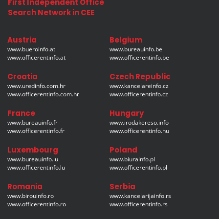
First Independent Office
Search Network in CEE
Austria
Belgium
www.bueroinfo.at
www.bureauinfo.be
www.officerentinfo.at
www.officerentinfo.be
Croatia
Czech Republic
www.uredinfo.com.hr
www.kancelareinfo.cz
www.officerentinfo.com.hr
www.officerentinfo.cz
France
Hungary
www.bureauinfo.fr
www.irodakereso.info
www.officerentinfo.fr
www.officerentinfo.hu
Luxembourg
Poland
www.bureauinfo.lu
www.biurainfo.pl
www.officerentinfo.lu
www.officerentinfo.pl
Romania
Serbia
www.birouinfo.ro
www.kancelarijainfo.rs
www.officerentinfo.ro
www.officerentinfo.rs