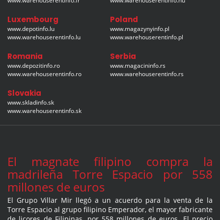
www.warehouserentinfo.fr
www.warehouserentinfo.hu
Luxembourg
Poland
www.depotinfo.lu
www.magazynyinfo.pl
www.warehouserentinfo.lu
www.warehouserentinfo.pl
Romania
Serbia
www.depozitinfo.ro
www.magacininfo.rs
www.warehouserentinfo.ro
www.warehouserentinfo.rs
Slovakia
www.skladinfo.sk
www.warehouserentinfo.sk
El magnate filipino compra la
madrileña Torre Espacio por 558
millones de euros
El Grupo Villar Mir llegó a un acuerdo para la venta de la
Torre Espacio al grupo filipino Emperador, el mayor fabricante
de licores de Filipinas, por 558 millones de euros. El precio