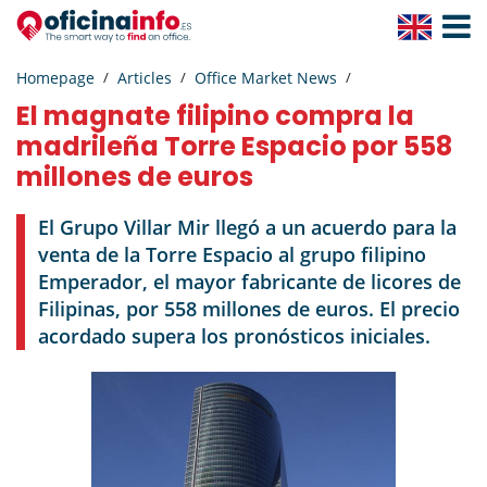
Toggle
Navigat
Homepage
Articles
Office Market News
El magnate filipino compra la
madrileña Torre Espacio por 558
millones de euros
El Grupo Villar Mir llegó a un acuerdo para la
venta de la Torre Espacio al grupo filipino
Emperador, el mayor fabricante de licores de
Filipinas, por 558 millones de euros. El precio
acordado supera los pronósticos iniciales.