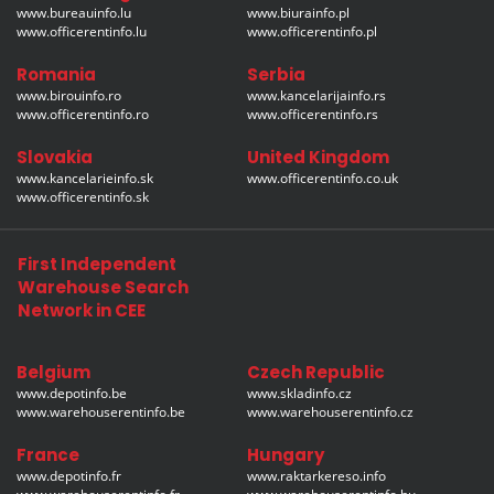
www.bureauinfo.lu
www.biurainfo.pl
www.officerentinfo.lu
www.officerentinfo.pl
Romania
Serbia
www.birouinfo.ro
www.kancelarijainfo.rs
www.officerentinfo.ro
www.officerentinfo.rs
Slovakia
United Kingdom
www.kancelarieinfo.sk
www.officerentinfo.co.uk
www.officerentinfo.sk
First Independent
Warehouse Search
Network in CEE
Belgium
Czech Republic
www.depotinfo.be
www.skladinfo.cz
www.warehouserentinfo.be
www.warehouserentinfo.cz
France
Hungary
www.depotinfo.fr
www.raktarkereso.info