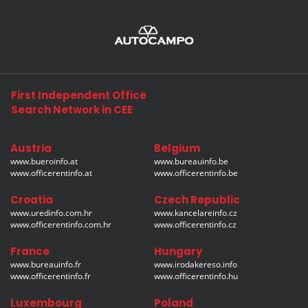
First Independent Office
Search Network in CEE
Austria
Belgium
www.bueroinfo.at
www.bureauinfo.be
www.officerentinfo.at
www.officerentinfo.be
Croatia
Czech Republic
www.uredinfo.com.hr
www.kancelareinfo.cz
www.officerentinfo.com.hr
www.officerentinfo.cz
France
Hungary
www.bureauinfo.fr
www.irodakereso.info
www.officerentinfo.fr
www.officerentinfo.hu
Luxembourg
Poland