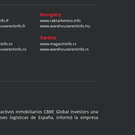
Hungary
fo.fr
www.raktarkereso.info
serentinfo.fr
www.warehouserentinfo.hu
Serbia
info.ro
www.magacininfo.rs
serentinfo.ro
www.warehouserentinfo.rs
activos inmobiliarios CBRE Global Investors una
ases logísticas de España, informó la empresa