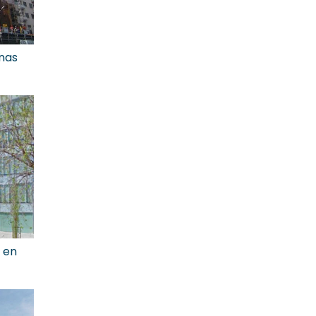
unas
 en