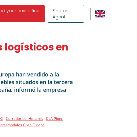
ind your next office
Find an
Agent
 logísticos en
uropa han vendido a la
ebles situados en la tercera
spaña, informó la empresa
wC
Corredor del Henares
DLA Piper
Intermodales Gran Europa