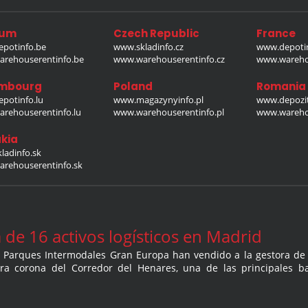
ium
Czech Republic
France
potinfo.be
www.skladinfo.cz
www.depotin
rehouserentinfo.be
www.warehouserentinfo.cz
www.warehou
mbourg
Poland
Romania
potinfo.lu
www.magazynyinfo.pl
www.depozit
rehouserentinfo.lu
www.warehouserentinfo.pl
www.warehou
kia
ladinfo.sk
rehouserentinfo.sk
de 16 activos logísticos en Madrid
co Parques Intermodales Gran Europa han vendido a la gestora de 
ra corona del Corredor del Henares, una de las principales b