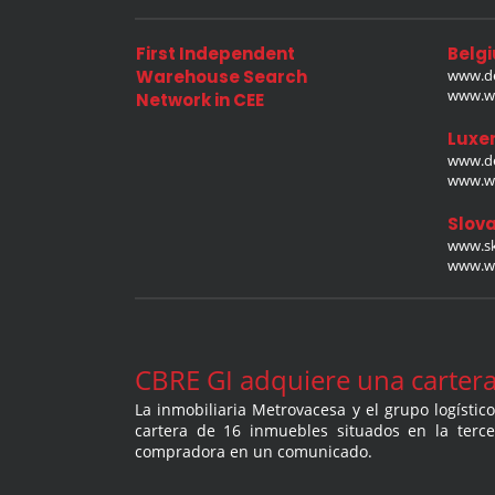
First Independent
Belg
Warehouse Search
www.de
www.wa
Network in CEE
Luxe
www.de
www.wa
Slova
www.sk
www.wa
CBRE GI adquiere una cartera 
La inmobiliaria Metrovacesa y el grupo logísti
cartera de 16 inmuebles situados en la terce
compradora en un comunicado.