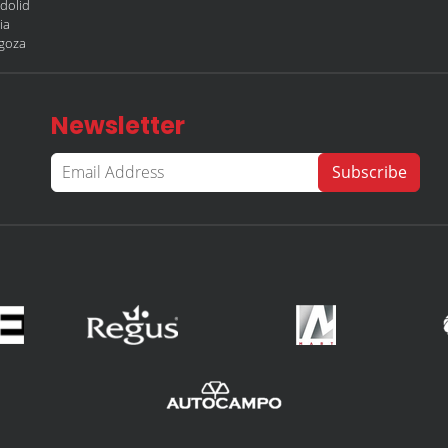
adolid
ia
agoza
Newsletter