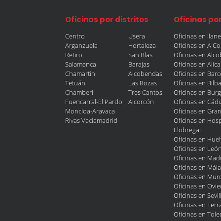
Oficinas por distritos
Oficinas po
Centro
Usera
Oficinas en llan
Arganzuela
Hortaleza
Oficinas en A C
Retiro
San Blas
Oficinas en Alc
Salamanca
Barajas
Oficinas en Alic
Chamartín
Alcobendas
Oficinas en Bar
Tetuán
Las Rozas
Oficinas en Bilb
Chamberí
Tres Cantos
Oficinas en Bur
Fuencarral-El Pardo
Alcorcón
Oficinas en Cádi
Moncloa-Aravaca
Oficinas en Gra
Rivas Vaciamadrid
Oficinas en Hosp
Llobregat
Oficinas en Huel
Oficinas en Leó
Oficinas en Mad
Oficinas en Mál
Oficinas en Murc
Oficinas en Ovi
Oficinas en Sevil
Oficinas en Terr
Oficinas en Tol