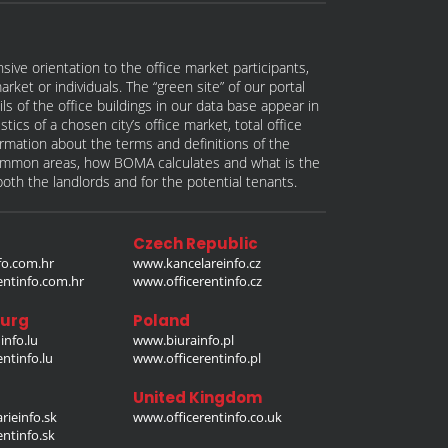
ive orientation to the office market participants,
ket or individuals. The “green site” of our portal
s of the office buildings in our data base appear in
tics of a chosen city’s office market, total office
formation about the terms and definitions of the
 common areas, how BOMA calculates and what is the
th the landlords and for the potential tenants.
Czech Republic
o.com.hr
www.kancelareinfo.cz
entinfo.com.hr
www.officerentinfo.cz
urg
Poland
nfo.lu
www.biurainfo.pl
ntinfo.lu
www.officerentinfo.pl
United Kingdom
rieinfo.sk
www.officerentinfo.co.uk
ntinfo.sk