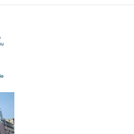
n
su
de