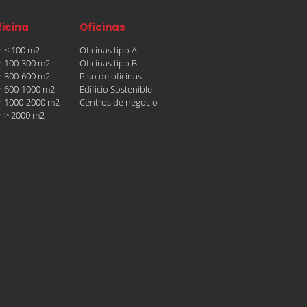
ficina
Oficinas
er < 100 m2
Oficinas tipo A
er 100-300 m2
Oficinas tipo B
er 300-600 m2
Piso de oficinas
er 600-1000 m2
Edificio Sostenible
er 1000-2000 m2
Centros de negocio
er > 2000 m2