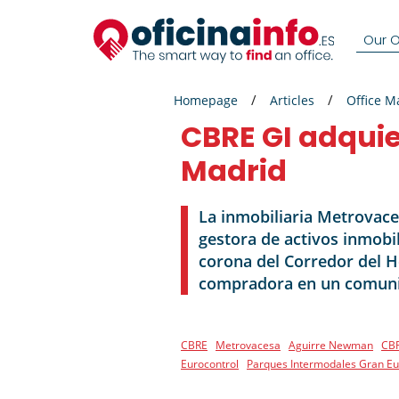
Our Of
Homepage
Articles
Office M
CBRE GI adquie
Madrid
La inmobiliaria Metrovace
gestora de activos inmobi
corona del Corredor del H
compradora en un comun
CBRE
Metrovacesa
Aguirre Newman
CB
Eurocontrol
Parques Intermodales Gran E