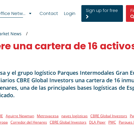
Sign up for free
F
fice Network
Contact
Login
arket News
re una cartera de 16 activos
sa y el grupo logístico Parques Intermodales Gran E
liarios CBRE Global Investors una cartera de 16 inmu
enares, una de las principales bases logísticas de E
icado.
RE
Aguirre Newman
Metrovacesa
naves logísticas
CBRE Global Investors
P
uropa
Corredor del Henares
CBRE Global Investors
DLA Piper
PWC
Parques 