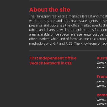
About the site
The Hungarian real estate market’s largest and most
whether they are landlords, real estate agents, deve
presents and publishes the office market events thro
tables and charts as well and thanks to this function 
area, available office space, average rental cost per
office market, what kind of formulas and calculati
methodology of GIF and RICS. The knowledge or lack 
First Independent Office
Austr
Search Network in CEE
www.bu
www.off
Fran
www.bu
www.off
Roma
www.bi
www.off