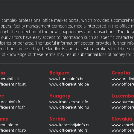
 complex professional office market portal, which provides a comprehens
lopers, facility management companies, media interested in the office mar
ugh the collection of the news, happenings and transactions. The detail
our visitors have easy access to information such as: specific characteris
 district or per area. The “useful information” section provides further in
on methods are used by the landlords and real estate brokers to define
of knowledge of these terms may result substantial loss of money for bo
ia
Belgium
Croatia
eroinfo.at
www.bureauinfo.be
www.uredinf
icerentinfo.at
www.officerentinfo.be
www.officer
ce
Hungary
Luxembo
reauinfo.fr
www.irodakereso.info
www.bureaui
icerentinfo.fr
www.officerentinfo.hu
www.officere
nia
Serbia
Slovakia
rouinfo.ro
www.kancelarijainfo.rs
www.kancela
icerentinfo.ro
www.officerentinfo.rs
www.officere