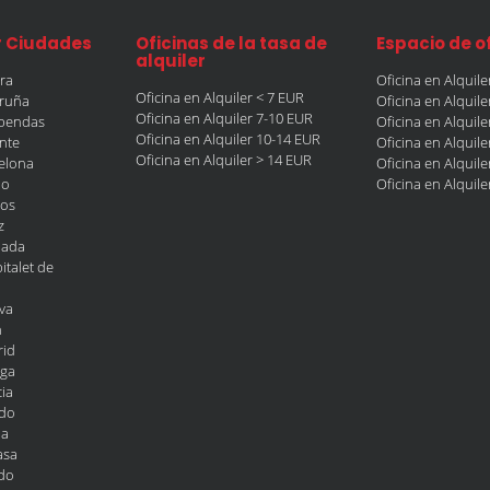
r Ciudades
Oficinas de la tasa de
Espacio de o
alquiler
era
Oficina en Alquil
Oficina en Alquiler < 7 EUR
oruña
Oficina en Alquil
Oficina en Alquiler 7-10 EUR
obendas
Oficina en Alquil
Oficina en Alquiler 10-14 EUR
ante
Oficina en Alquil
Oficina en Alquiler > 14 EUR
celona
Oficina en Alquil
ao
Oficina en Alquil
gos
z
nada
italet de
va
n
rid
aga
ia
edo
la
asa
edo