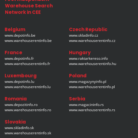
Warehouse Search
Network in CEE
Belgium
Czech Republic
www.depotinfo.be
www.skladinfo.cz
www.warehouserentinfo.be
www.warehouserentinfo.cz
France
Hungary
www.depotinfo.fr
www.raktarkereso.info
www.warehouserentinfo.fr
www.warehouserentinfo.hu
Luxembourg
Poland
www.depotinfo.lu
www.magazynyinfo.pl
www.warehouserentinfo.lu
www.warehouserentinfo.pl
Romania
Serbia
www.depozitinfo.ro
www.magacininfo.rs
www.warehouserentinfo.ro
www.warehouserentinfo.rs
Slovakia
www.skladinfo.sk
www.warehouserentinfo.sk