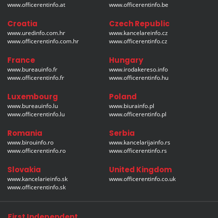
www.officerentinfo.at
www.officerentinfo.be
Croatia
Czech Republic
www.uredinfo.com.hr
www.kancelareinfo.cz
www.officerentinfo.com.hr
www.officerentinfo.cz
France
Hungary
www.bureauinfo.fr
www.irodakereso.info
www.officerentinfo.fr
www.officerentinfo.hu
Luxembourg
Poland
www.bureauinfo.lu
www.biurainfo.pl
www.officerentinfo.lu
www.officerentinfo.pl
Romania
Serbia
www.birouinfo.ro
www.kancelarijainfo.rs
www.officerentinfo.ro
www.officerentinfo.rs
Slovakia
United Kingdom
www.kancelarieinfo.sk
www.officerentinfo.co.uk
www.officerentinfo.sk
First Independent