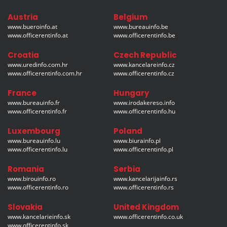
Austria
Belgium
www.bueroinfo.at
www.bureauinfo.be
www.officerentinfo.at
www.officerentinfo.be
Croatia
Czech Republic
www.uredinfo.com.hr
www.kancelareinfo.cz
www.officerentinfo.com.hr
www.officerentinfo.cz
France
Hungary
www.bureauinfo.fr
www.irodakereso.info
www.officerentinfo.fr
www.officerentinfo.hu
Luxembourg
Poland
www.bureauinfo.lu
www.biurainfo.pl
www.officerentinfo.lu
www.officerentinfo.pl
Romania
Serbia
www.birouinfo.ro
www.kancelarijainfo.rs
www.officerentinfo.ro
www.officerentinfo.rs
Slovakia
United Kingdom
www.kancelarieinfo.sk
www.officerentinfo.co.uk
www.officerentinfo.sk