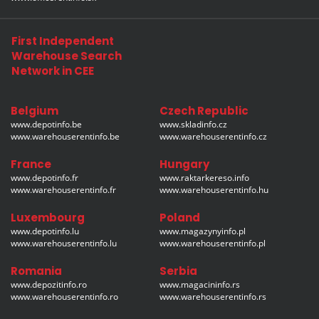
First Independent
Warehouse Search
Network in CEE
Belgium
Czech Republic
www.depotinfo.be
www.skladinfo.cz
www.warehouserentinfo.be
www.warehouserentinfo.cz
France
Hungary
www.depotinfo.fr
www.raktarkereso.info
www.warehouserentinfo.fr
www.warehouserentinfo.hu
Luxembourg
Poland
www.depotinfo.lu
www.magazynyinfo.pl
www.warehouserentinfo.lu
www.warehouserentinfo.pl
Romania
Serbia
www.depozitinfo.ro
www.magacininfo.rs
www.warehouserentinfo.ro
www.warehouserentinfo.rs