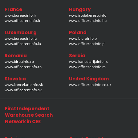
France
Hungary
www.bureauinfo.fr
www.irodakereso.info
www.officerentinfo.fr
www.officerentinfo.hu
Luxembourg
Poland
www.bureauinfo.lu
www.biurainfo.pl
www.officerentinfo.lu
www.officerentinfo.pl
Romania
Serbia
www.birouinfo.ro
www.kancelarijainfo.rs
www.officerentinfo.ro
www.officerentinfo.rs
Slovakia
United Kingdom
www.kancelarieinfo.sk
www.officerentinfo.co.uk
www.officerentinfo.sk
First Independent
Warehouse Search
Network in CEE