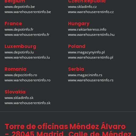
Belgium
Czech Republic
www.depotinfo.be
www.skladinfo.cz
www.warehouserentinfo.be
www.warehouserentinfo.cz
France
Hungary
www.depotinfo.fr
www.raktarkereso.info
www.warehouserentinfo.fr
www.warehouserentinfo.hu
Luxembourg
Poland
www.depotinfo.lu
www.magazynyinfo.pl
www.warehouserentinfo.lu
www.warehouserentinfo.pl
Romania
Serbia
www.depozitinfo.ro
www.magacininfo.rs
www.warehouserentinfo.ro
www.warehouserentinfo.rs
Slovakia
www.skladinfo.sk
www.warehouserentinfo.sk
Torre de oficinas Méndez Álvaro
- 28045 Madrid, Calle de Méndez