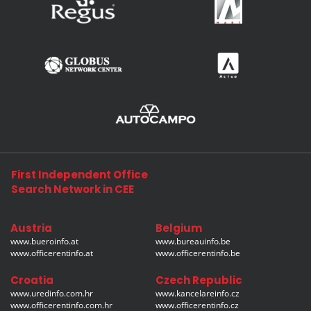
First Independent Office
Search Network in CEE
Austria
Belgium
www.bueroinfo.at
www.bureauinfo.be
www.officerentinfo.at
www.officerentinfo.be
Croatia
Czech Republic
www.uredinfo.com.hr
www.kancelareinfo.cz
www.officerentinfo.com.hr
www.officerentinfo.cz