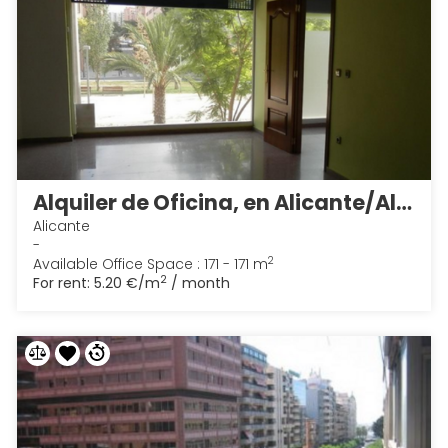
Alquiler de Oficina, en Alicante/Alacant 2
Alicante
-
2
Available Office Space : 171 - 171 m
2
For rent:
5.20 €/m
/ month