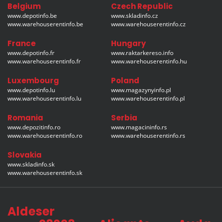
Belgium
Czech Republic
www.depotinfo.be
www.skladinfo.cz
www.warehouserentinfo.be
www.warehouserentinfo.cz
France
Hungary
www.depotinfo.fr
www.raktarkereso.info
www.warehouserentinfo.fr
www.warehouserentinfo.hu
Luxembourg
Poland
www.depotinfo.lu
www.magazynyinfo.pl
www.warehouserentinfo.lu
www.warehouserentinfo.pl
Romania
Serbia
www.depozitinfo.ro
www.magacininfo.rs
www.warehouserentinfo.ro
www.warehouserentinfo.rs
Slovakia
www.skladinfo.sk
www.warehouserentinfo.sk
Aldeser