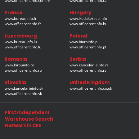
www.officerentinfo.com.hr
www.officerentinfo.cz
France
Hungary
www.bureauinfo.fr
www.irodakereso.info
www.officerentinfo.fr
www.officerentinfo.hu
Luxembourg
Poland
www.bureauinfo.lu
www.biurainfo.pl
www.officerentinfo.lu
www.officerentinfo.pl
Romania
Serbia
www.birouinfo.ro
www.kancelarijainfo.rs
www.officerentinfo.ro
www.officerentinfo.rs
Slovakia
United Kingdom
www.kancelarieinfo.sk
www.officerentinfo.co.uk
www.officerentinfo.sk
First Independent
Warehouse Search
Network in CEE