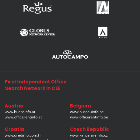
First Independent Office
Search Network in CEE
Austria
Belgium
www.bueroinfo.at
www.bureauinfo.be
www.officerentinfo.at
www.officerentinfo.be
Croatia
Czech Republic
www.uredinfo.com.hr
www.kancelareinfo.cz