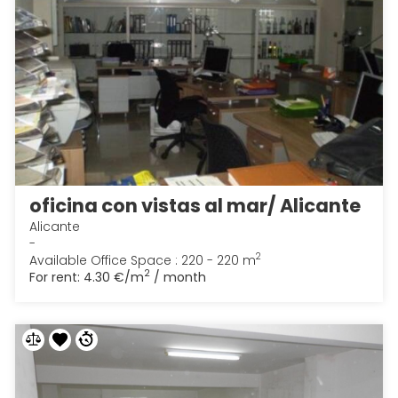
oficina con vistas al mar/ Alicante
Alicante
-
2
Available Office Space : 220 - 220 m
2
For rent:
4.30 €/m
/ month