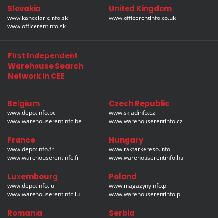
Slovakia
United Kingdom
www.kancelarieinfo.sk
www.officerentinfo.co.uk
www.officerentinfo.sk
First Independent
Warehouse Search
Network in CEE
Belgium
Czech Republic
www.depotinfo.be
www.skladinfo.cz
www.warehouserentinfo.be
www.warehouserentinfo.cz
France
Hungary
www.depotinfo.fr
www.raktarkereso.info
www.warehouserentinfo.fr
www.warehouserentinfo.hu
Luxembourg
Poland
www.depotinfo.lu
www.magazynyinfo.pl
www.warehouserentinfo.lu
www.warehouserentinfo.pl
Romania
Serbia