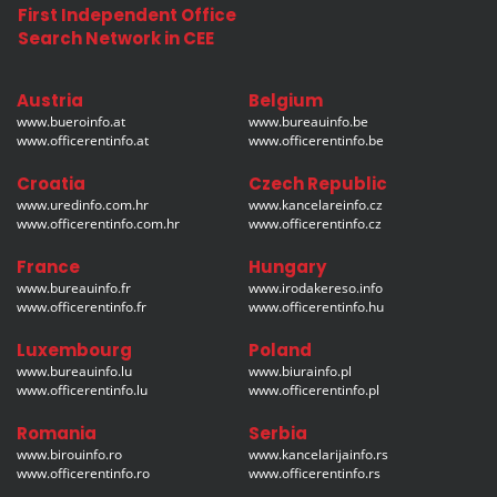
First Independent Office
Search Network in CEE
Austria
Belgium
www.bueroinfo.at
www.bureauinfo.be
www.officerentinfo.at
www.officerentinfo.be
Croatia
Czech Republic
www.uredinfo.com.hr
www.kancelareinfo.cz
www.officerentinfo.com.hr
www.officerentinfo.cz
France
Hungary
www.bureauinfo.fr
www.irodakereso.info
www.officerentinfo.fr
www.officerentinfo.hu
Luxembourg
Poland
www.bureauinfo.lu
www.biurainfo.pl
www.officerentinfo.lu
www.officerentinfo.pl
Romania
Serbia
www.birouinfo.ro
www.kancelarijainfo.rs
www.officerentinfo.ro
www.officerentinfo.rs