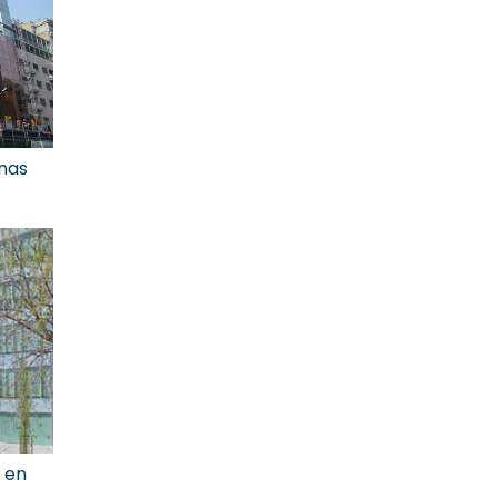
unas
 en