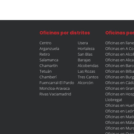
Oficinas por distritos
Oficinas po
Centro
Usera
Oficinas en llan
Arganzuela
Hortaleza
Oficinas en A C
Retiro
San Blas
Oficinas en Alc
Salamanca
Barajas
Oficinas en Alic
Chamartín
Alcobendas
Oficinas en Bar
Tetuán
Las Rozas
Oficinas en Bilb
Chamberí
Tres Cantos
Oficinas en Bur
Fuencarral-El Pardo
Alcorcón
Oficinas en Cádi
Moncloa-Aravaca
Oficinas en Gra
Rivas Vaciamadrid
Oficinas en Hosp
Llobregat
Oficinas en Huel
Oficinas en Leó
Oficinas en Mad
Oficinas en Mál
Oficinas en Murc
Oficinas en Ovi