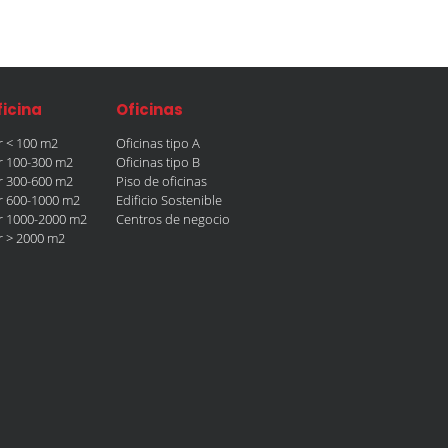
ficina
Oficinas
er < 100 m2
Oficinas tipo A
er 100-300 m2
Oficinas tipo B
er 300-600 m2
Piso de oficinas
er 600-1000 m2
Edificio Sostenible
er 1000-2000 m2
Centros de negocio
er > 2000 m2