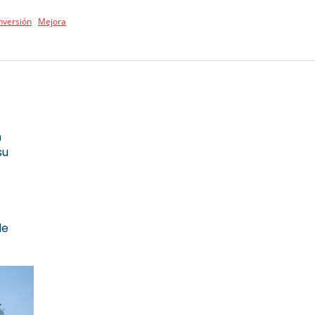
nversión
Mejora
n
su
de