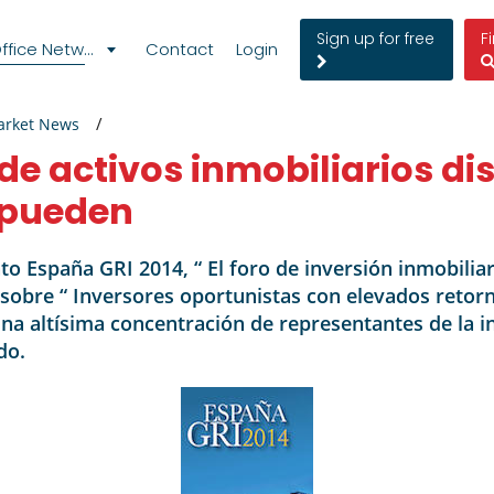
Sign up for free
F
fice Network
Contact
Login
arket News
de activos inmobiliarios di
 pueden
o España GRI 2014, “ El foro de inversión inmobiliar
 sobre “ Inversores oportunistas con elevados retorn
na altísima concentración de representantes de la i
do.