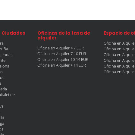
r Ciudades
Oficinas de la tasa de
Espacio de o
alquiler
era
Oficina en Alquil
Oficina en Alquiler < 7 EUR
oruña
Oficina en Alquil
Oficina en Alquiler 7-10 EUR
obendas
Oficina en Alquil
Oficina en Alquiler 10-14 EUR
ante
Oficina en Alquil
Oficina en Alquiler > 14 EUR
celona
Oficina en Alquil
ao
Oficina en Alquil
gos
z
nada
italet de
va
n
rid
aga
ia
edo