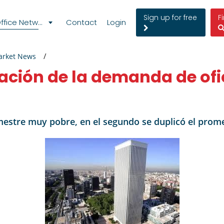
Sign up for free
F
fice Network
Contact
Login
arket News
ración de la demanda de of
estre muy pobre, en el segundo se duplicó el promed