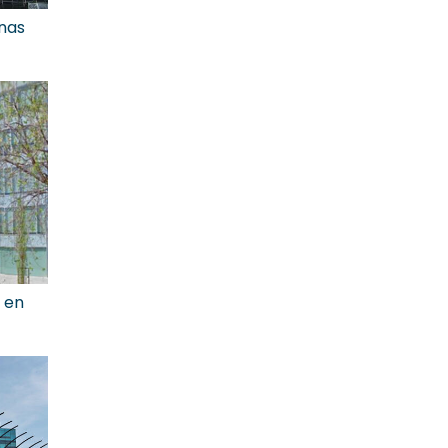
unas
 en