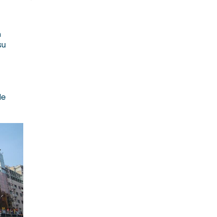
n
su
de