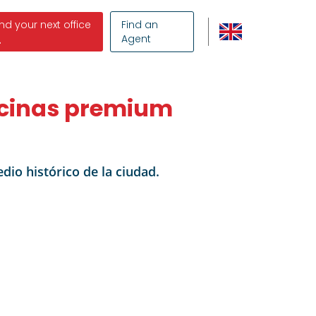
ind your next office
Find an
Agent
icinas premium
io histórico de la ciudad.