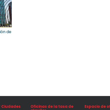
ión de
r Ciudades
Oficinas de la tasa de
Espacio de o