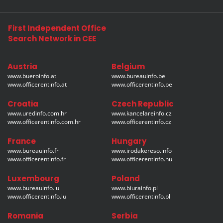
First Independent Office
Search Network in CEE
Austria
Belgium
www.bueroinfo.at
www.bureauinfo.be
www.officerentinfo.at
www.officerentinfo.be
Croatia
Czech Republic
www.uredinfo.com.hr
www.kancelareinfo.cz
www.officerentinfo.com.hr
www.officerentinfo.cz
France
Hungary
www.bureauinfo.fr
www.irodakereso.info
www.officerentinfo.fr
www.officerentinfo.hu
Luxembourg
Poland
www.bureauinfo.lu
www.biurainfo.pl
www.officerentinfo.lu
www.officerentinfo.pl
Romania
Serbia