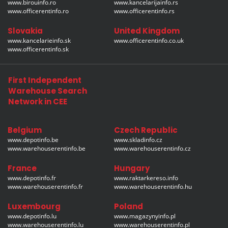
www.birouinfo.ro
www.kancelarijainfo.rs
www.officerentinfo.ro
www.officerentinfo.rs
Slovakia
United Kingdom
www.kancelarieinfo.sk
www.officerentinfo.co.uk
www.officerentinfo.sk
First Independent
Warehouse Search
Network in CEE
Belgium
Czech Republic
www.depotinfo.be
www.skladinfo.cz
www.warehouserentinfo.be
www.warehouserentinfo.cz
France
Hungary
www.depotinfo.fr
www.raktarkereso.info
www.warehouserentinfo.fr
www.warehouserentinfo.hu
Luxembourg
Poland
www.depotinfo.lu
www.magazynyinfo.pl
www.warehouserentinfo.lu
www.warehouserentinfo.pl