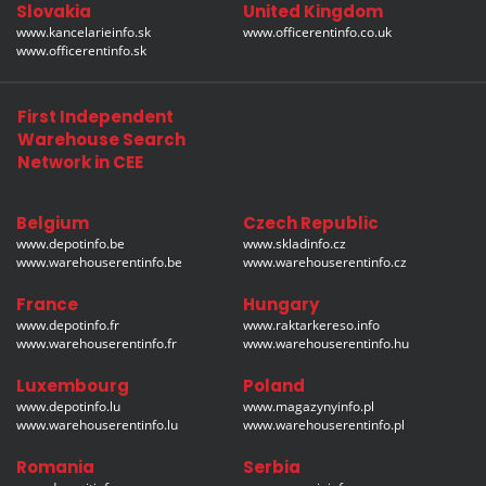
Slovakia
United Kingdom
www.kancelarieinfo.sk
www.officerentinfo.co.uk
www.officerentinfo.sk
First Independent
Warehouse Search
Network in CEE
Belgium
Czech Republic
www.depotinfo.be
www.skladinfo.cz
www.warehouserentinfo.be
www.warehouserentinfo.cz
France
Hungary
www.depotinfo.fr
www.raktarkereso.info
www.warehouserentinfo.fr
www.warehouserentinfo.hu
Luxembourg
Poland
www.depotinfo.lu
www.magazynyinfo.pl
www.warehouserentinfo.lu
www.warehouserentinfo.pl
Romania
Serbia