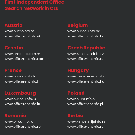
First Independent Office
Search Network in CEE
Austria
Belgium
www.bueroinfo.at
www.bureauinfo.be
www.officerentinfo.at
www.officerentinfo.be
Croatia
Czech Republic
www.uredinfo.com.hr
www.kancelareinfo.cz
www.officerentinfo.com.hr
www.officerentinfo.cz
France
Hungary
www.bureauinfo.fr
www.irodakereso.info
www.officerentinfo.fr
www.officerentinfo.hu
Luxembourg
Poland
www.bureauinfo.lu
www.biurainfo.pl
www.officerentinfo.lu
www.officerentinfo.pl
Romania
Serbia
www.birouinfo.ro
www.kancelarijainfo.rs
www.officerentinfo.ro
www.officerentinfo.rs