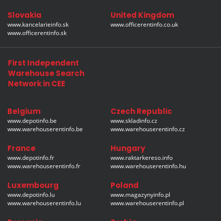
Slovakia
United Kingdom
www.kancelarieinfo.sk
www.officerentinfo.co.uk
www.officerentinfo.sk
First Independent
Warehouse Search
Network in CEE
Belgium
Czech Republic
www.depotinfo.be
www.skladinfo.cz
www.warehouserentinfo.be
www.warehouserentinfo.cz
France
Hungary
www.depotinfo.fr
www.raktarkereso.info
www.warehouserentinfo.fr
www.warehouserentinfo.hu
Luxembourg
Poland
www.depotinfo.lu
www.magazynyinfo.pl
www.warehouserentinfo.lu
www.warehouserentinfo.pl