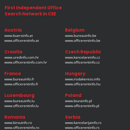
First Independent Office
Search Network in CEE
Austria
Belgium
www.bueroinfo.at
www.bureauinfo.be
www.officerentinfo.at
www.officerentinfo.be
Croatia
Czech Republic
www.uredinfo.com.hr
www.kancelareinfo.cz
www.officerentinfo.com.hr
www.officerentinfo.cz
France
Hungary
www.bureauinfo.fr
www.irodakereso.info
www.officerentinfo.fr
www.officerentinfo.hu
Luxembourg
Poland
www.bureauinfo.lu
www.biurainfo.pl
www.officerentinfo.lu
www.officerentinfo.pl
Romania
Serbia
www.birouinfo.ro
www.kancelarijainfo.rs
www.officerentinfo.ro
www.officerentinfo.rs