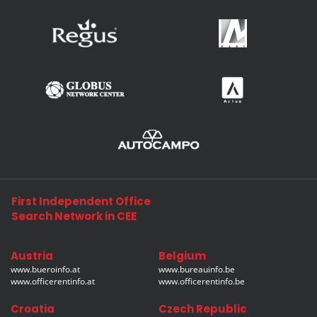
First Independent Office
Search Network in CEE
Austria
Belgium
www.bueroinfo.at
www.bureauinfo.be
www.officerentinfo.at
www.officerentinfo.be
Croatia
Czech Republic