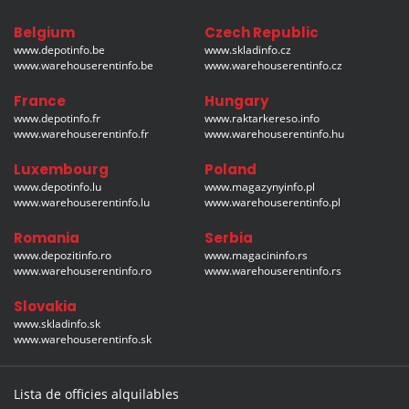
Belgium
Czech Republic
www.depotinfo.be
www.skladinfo.cz
www.warehouserentinfo.be
www.warehouserentinfo.cz
France
Hungary
www.depotinfo.fr
www.raktarkereso.info
www.warehouserentinfo.fr
www.warehouserentinfo.hu
Luxembourg
Poland
www.depotinfo.lu
www.magazynyinfo.pl
www.warehouserentinfo.lu
www.warehouserentinfo.pl
Romania
Serbia
www.depozitinfo.ro
www.magacininfo.rs
www.warehouserentinfo.ro
www.warehouserentinfo.rs
Slovakia
www.skladinfo.sk
www.warehouserentinfo.sk
Lista de officies alquilables